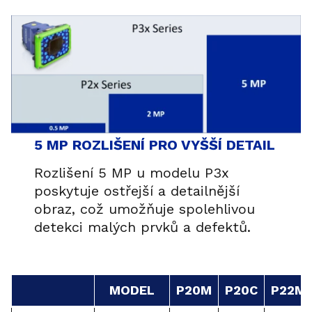
5 MP ROZLIŠENÍ PRO VYŠŠÍ DETAIL
Rozlišení 5 MP u modelu P3x
poskytuje ostřejší a detailnější
obraz, což umožňuje spolehlivou
detekci malých prvků a defektů.
MODEL
P20M
P20C
P22M