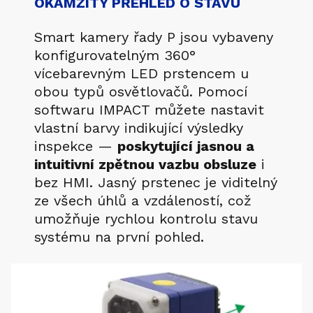
OKAMŽITÝ PŘEHLED O STAVU
Smart kamery řady P jsou vybaveny
konfigurovatelným 360°
vícebarevným LED prstencem u
obou typů osvětlovačů. Pomocí
softwaru IMPACT můžete nastavit
vlastní barvy indikující výsledky
inspekce —
poskytující jasnou a
intuitivní zpětnou vazbu obsluze
i
bez HMI. Jasný prstenec je viditelný
ze všech úhlů a vzdáleností, což
umožňuje rychlou kontrolu stavu
systému na první pohled.