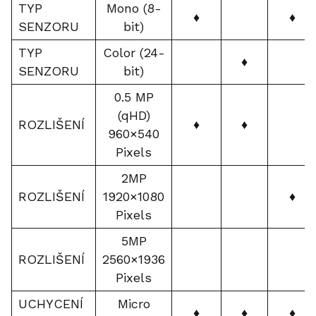
TYP
Mono (8-
♦
♦
SENZORU
bit)
TYP
Color (24-
♦
SENZORU
bit)
0.5 MP
(qHD)
ROZLIŠENÍ
♦
♦
960×540
Pixels
2MP
ROZLIŠENÍ
1920×1080
♦
Pixels
5MP
ROZLIŠENÍ
2560×1936
Pixels
UCHYCENÍ
Micro
♦
♦
♦