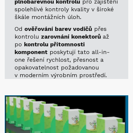
plnobarevnou kontrolu
pro zajištění
spolehlivé kontroly kvality v široké
škále montážních úloh.
Od
ověřování barev vodičů
přes
kontrolu
zarovnání konektorů
až
po
kontrolu přítomnosti
komponent
poskytují tato all-in-
one řešení rychlost, přesnost a
opakovatelnost požadovanou
v moderním výrobním prostředí.