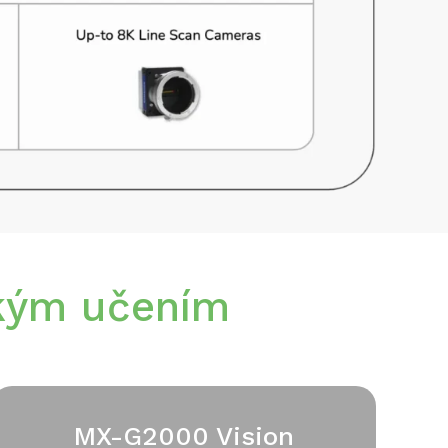
okým učením
MX-G2000 Vision