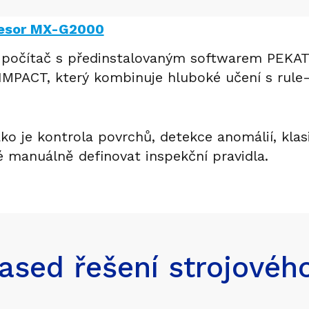
cesor MX-G2000
počítač s předinstalovaným softwarem PEKAT 
MPACT, který kombinuje hluboké učení s rule-
ako je kontrola povrchů, detekce anomálií, klas
é manuálně definovat inspekční pravidla.
ased řešení strojového