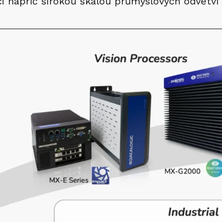
ci napříč širokou škálou průmyslových odvětví 