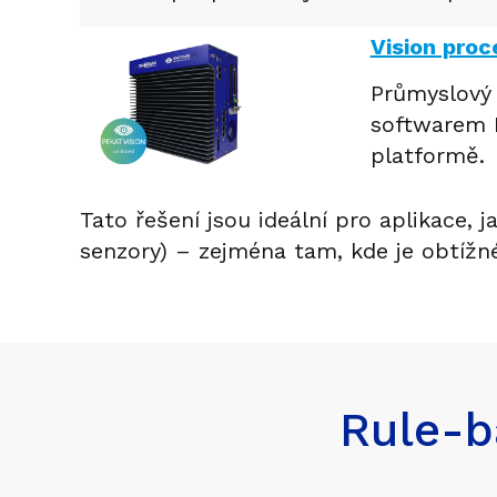
Vision pro
Průmyslový 
softwarem I
platformě.
Tato řešení jsou ideální pro aplikace, j
senzory) – zejména tam, kde je obtížn
Rule-b