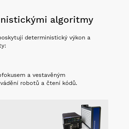
inistickými algoritmy
oskytují deterministický výkon a
ty:
utofokusem a vestavěným
avádění robotů a čtení kódů.