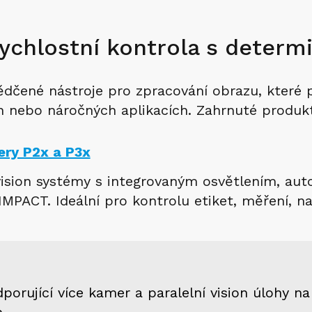
ychlostní kontrola s determ
ědčené nástroje pro zpracování obrazu, které p
ch nebo náročných aplikacích. Zahrnuté produk
ry P2x a P3x
vision systémy s integrovaným osvětlením, a
MPACT. Ideální pro kontrolu etiket, měření, n
orující více kamer a paralelní vision úlohy na