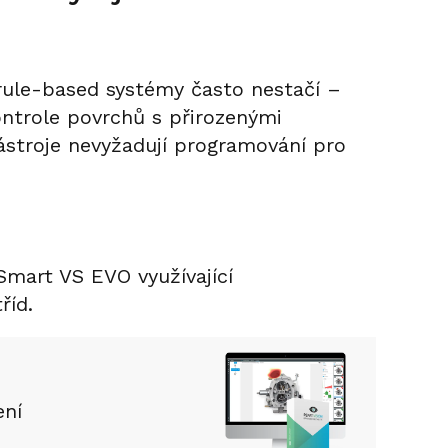
 rule-based systémy často nestačí –
ontrole povrchů s přirozenými
ástroje nevyžadují programování pro
Smart VS EVO využívající
říd.
ení