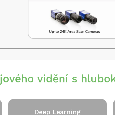
ojového vidění s hlub
Deep Learning