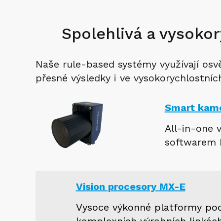
Spolehlivá a vysokor
Naše rule-based systémy využívají osv
přesné výsledky i ve vysokorychlostní
Smart kame
All-in-one 
softwarem I
Vision procesory MX-E
Vysoce výkonné platformy podp