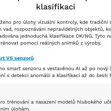
klasifikaci
ženo pro úlohy vizuální kontroly, kde tradiční
h vad, rozpoznávání nepravidelných objektů, k
žadována jednoduchá klasifikace OK/NG. Tyto n
atrénovat pomocí reálných snímků z výroby.
rt VS senzorů
ho smart senzoru s vestavěnou AI až po nový 
í s detekcí anomálií a klasifikací až do šesti t
 pro trénování a nasazení modelů hlubokého uč
čním úlohám.