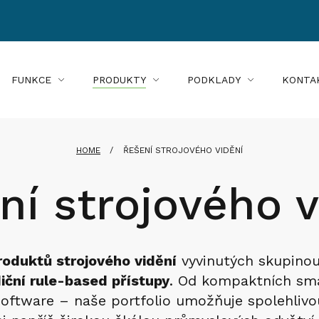
FUNKCE
PRODUKTY
PODKLADY
KONTA
HOME
ŘEŠENÍ STROJOVÉHO VIDĚNÍ
ní strojového v
roduktů strojového vidění
vyvinutých skupino
iční rule-based přístupy
. Od kompaktních sma
oftware – naše portfolio umožňuje spolehlivou