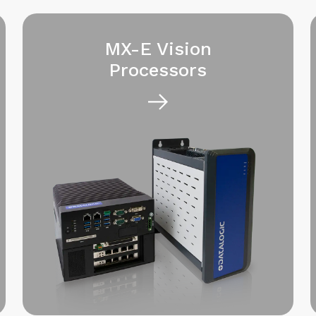
MX-E Vision
Processors