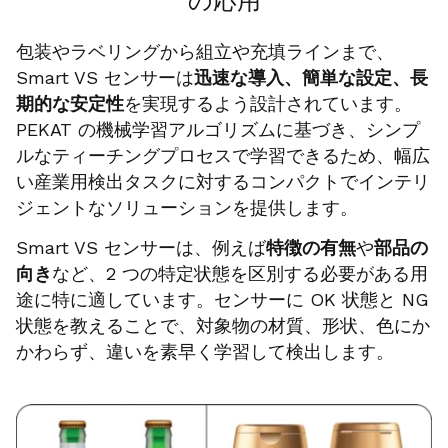
の応用
包装やラベリングから組立や充填ラインまで、
Smart VS センサーは
迅速な導入、簡単な設定、長
期的な安定性
を実現するよう設計されています。
PEKAT の機械学習アルゴリズムに基づき、シンプ
ルなティーチングプロセスで学習できるため、幅広
い産業用検出タスクに対するコンパクトでインテリ
ジェントなソリューションを提供します。
Smart VS センサーは、例えば
特徴の有無
や
部品の
向き
など、2 つの特定状態を区別する必要がある用
途に特に適しています。センサーに OK 状態と NG
状態を教えることで、対象物の材質、形状、色にか
かわらず、違いを素早く学習して検出します。