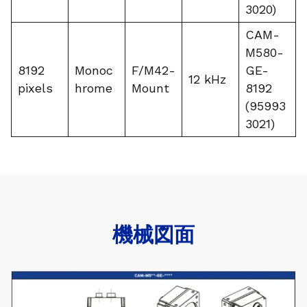
3020)
CAM-
M580-
8192
Monoc
F/M42-
GE-
12 kHz
pixels
hrome
Mount
8192
(95993
3021)
機械図面