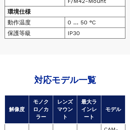
F/M42-Mount
環境仕様
動作温度
0 … 50 °C
保護等級
IP30
対応モデル一覧
モノク
レンズ
最大ラ
解像度
ロ／カ
マウン
インレ
モデル
ラー
ト
ート
CAM-