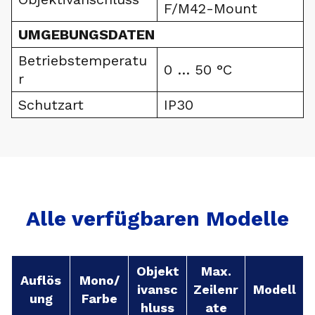
F/M42-Mount
UMGEBUNGSDATEN
Betriebstemperatu
0 … 50 °C
r
Schutzart
IP30
Alle verfügbaren Modelle
Objekt
Max.
Auflös
Mono/
ivansc
Zeilenr
Modell
ung
Farbe
hluss
ate