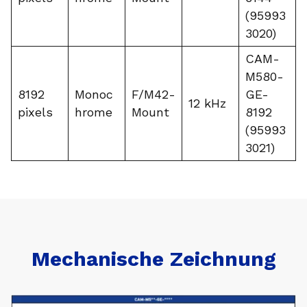
(95993
3020)
CAM-
M580-
8192
Monoc
F/M42-
GE-
12 kHz
pixels
hrome
Mount
8192
(95993
3021)
Mechanische Zeichnung