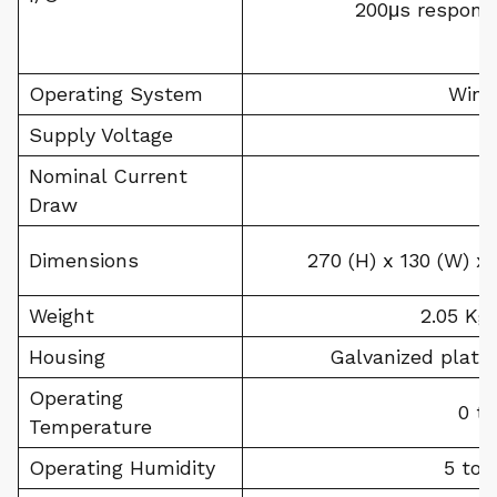
200μs respons
Operating System
Wind
Supply Voltage
Nominal Current
Draw
Dimensions
270 (H) x 130 (W) x
Weight
2.05 Kg
Housing
Galvanized plate 
Operating
0 to
Temperature
Operating Humidity
5 to 