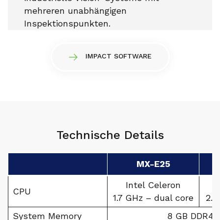
mehreren unabhängigen
Inspektionspunkten.
IMPACT SOFTWARE
Technische Details
MX-E25
Intel Celeron
CPU
1.7 GHz – dual core
2.4
System Memory
8 GB DDR4 