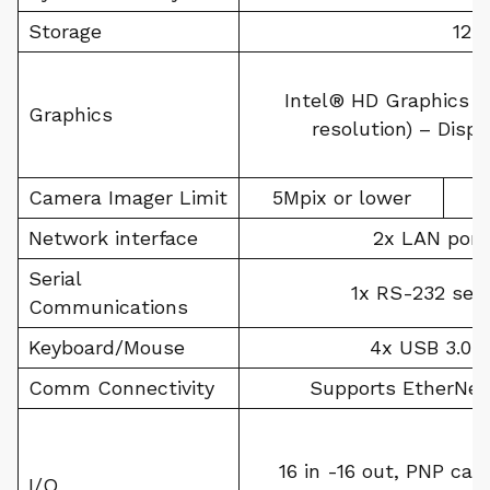
Storage
128
Intel® HD Graphics 5
Graphics
resolution) – Displ
Camera Imager Limit
5Mpix or lower
Network interface
2x LAN port
Serial
1x RS-232 seri
Communications
Keyboard/Mouse
4x USB 3.0 p
Comm Connectivity
Supports EtherNet
16 in -16 out, PNP car
I/O