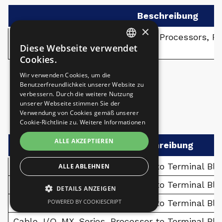
Beschreibung
×
I/O Board, MX-E and MX-U Series Processors, Fe
Diese Webseite verwendet
Mountable, no isolation
ENGLISH
Cookies.
CZECH
Wir verwenden Cookies, um die
Benutzerfreundlichkeit unserer Website zu
GERMAN
verbessern. Durch die weitere Nutzung
unserer Webseite stimmen Sie der
I/O-KABEL
Verwendung von Cookies gemäß unserer
Cookie-Richtlinie zu.
Weitere Informationen
ALLE AKZEPTIEREN
Beschreibung
Cable, I/O, MX-Series, Processor to Terminal Bl
ALLE ABLEHNEN
Cable, I/O, MX-Series, Processor to Terminal Blo
DETAILS ANZEIGEN
Cable, I/O, MX-Series, Processor to Terminal Blo
POWERED BY COOKIESCRIPT
Cable, I/O, MX-Series, Processor to Terminal Blo